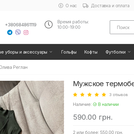
О нас
Доставка и оплата
Время работы:
Search
+380684861119
10:00-19:00
ые уборы и аксессуары
Гольфы
Кофты
Футболки
Олива Реглан
Мужское термобе
3 отзывов
Наличие:
В наличии
590.00 грн.
2 или более: 550.00 грн.