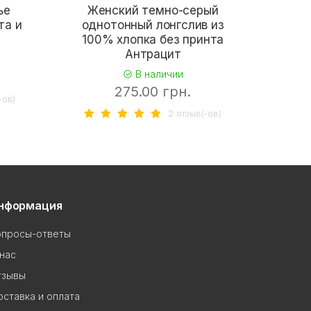
ье
Женский темно-серый
Муж
та и
однотонный лонгслив из
кофт
100% хлопка без принта
р
Антрацит
В наличии
275.00 грн.
-ов)
2 отзыв(-ов)
нформация
опросы-ответы
нас
тзывы
ставка и оплата