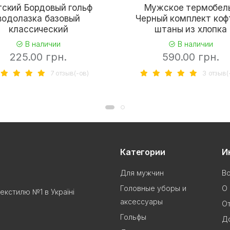
ский Бордовый гольф
Мужское термобел
водолазка базовый
Черный комплект коф
классический
штаны из хлопка
В наличии
В наличии
225.00 грн.
590.00 грн.
7 отзыв(-ов)
3 отзыв(
Категории
И
Для мужчин
В
Головные уборы и
О 
текстилю №1 в Україні
аксессуары
О
Гольфы
До