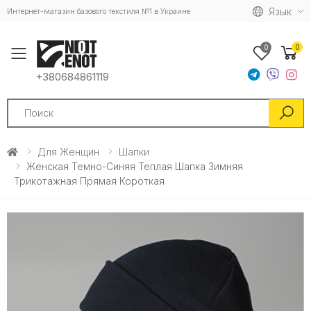
Язык
Интернет-магазин базового текстиля №1 в Украине
0
0
Toggle mobile menu
+380684861119
Search
Для Женщин
Шапки
Женская Темно-Синяя Теплая Шапка Зимняя
Трикотажная Прямая Короткая