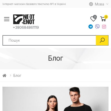
Мова
Інтернет-магазин базового текстилю №1 в Україні
0
0
Toggle mobile menu
+380684861119
Search
Блог
Блог